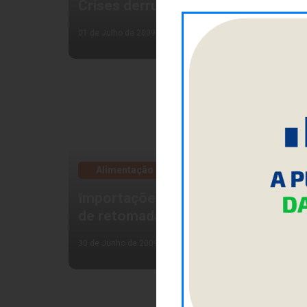
Crises derrubam abates
01 de Julho de 2009
Alimentação
Importações brasileiras dão sinais
de retomada
30 de Junho de 2009