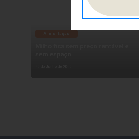
Alimentação
Milho fica sem preço rentável e
sem espaço
29 de Junho de 2009