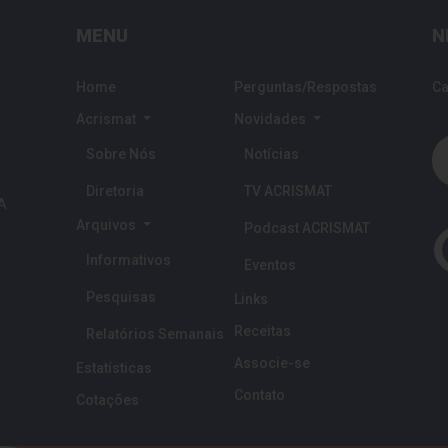
MENU
N
Home
Perguntas/Respostas
Ca
Acrismat
Novidades
Sobre Nós
Notícias
Diretoria
TV ACRISMAT
 A
Arquivos
Podcast ACRISMAT
Informativos
Eventos
Pesquisas
Links
Receitas
Relatórios Semanais
Associe-se
Estatísticas
Contato
Cotações