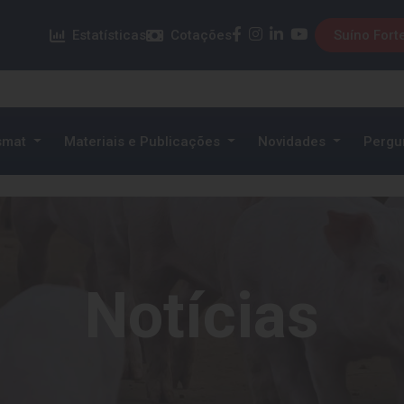
facebook
instagram
linkedin
youtube
Estatísticas
Cotações
Suíno Fort
smat
Materiais e Publicações
Novidades
Pergu
Notícias