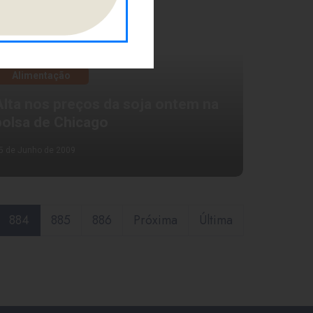
Alimentação
Alta nos preços da soja ontem na
bolsa de Chicago
5 de Junho de 2009
884
885
886
Próxima
Última