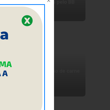
anúncio de novas regras pelo BB
0 de Junho de 2009
Alimentação
Rússia proíbe importação de carne
de empresa brasileira
9 de Junho de 2009