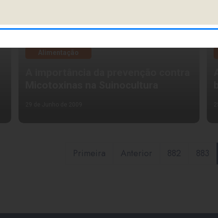
Alimentação
A importância da prevenção contra
Micotoxinas na Suinocultura
29 de Junho de 2009
2
Primeira
Anterior
882
883