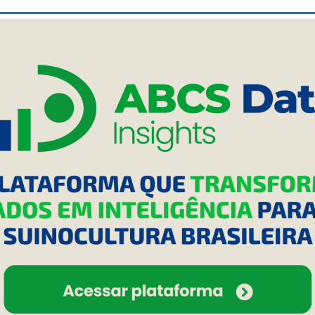
recuperação
30 de Junho de 2009
3
Alimentação
Preço do quilo do suíno segue
estável a R$2,15
29 de Junho de 2009
2