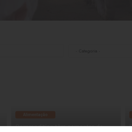
Alimentação
Commodities têm semestre de