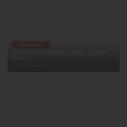
Alimentação
União confirma leilões de milho em Mato
Grosso
03 de Julho de 2009