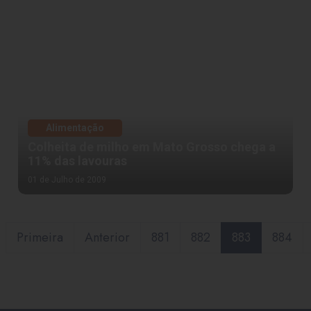
Alimentação
Colheita de milho em Mato Grosso chega a
11% das lavouras
01 de Julho de 2009
Primeira
Anterior
881
882
883
884