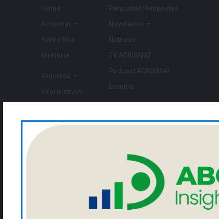
Home
Perguntas/Respostas
Acrismat
Novidades
Sobre Nós
Notícias
Diretoria
TV ACRISMAT
Podcast ACRISMAT
Arquivos
Eventos
Informativos
Pesquisas
Links
Relatórios Semanais
Receitas
Associe-se
Estatísticas
Contato
Cotações
NEWSLETTER
Cadastre seu email para ficar por dentro da ACRISMAT