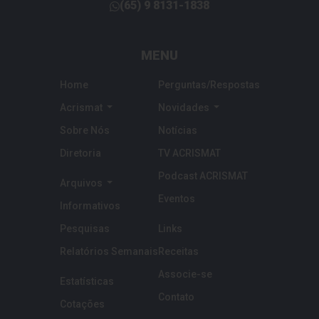
(65)
9 8131-1838
telefone
MENU
Home
Perguntas/Respostas
Acrismat
Novidades
Sobre Nós
Notícias
Diretoria
TV ACRISMAT
Podcast ACRISMAT
Arquivos
Eventos
Informativos
Pesquisas
Links
Relatórios Semanais
Receitas
Associe-se
Estatísticas
Contato
Cotações