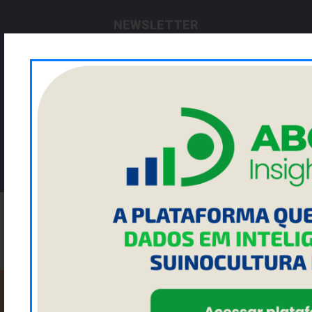
NEWSLETTER
Cadastre seu email para ficar por dentro da ACRISMAT
Enviar
NOSSAS REDES SOCIAIS:
FACEBOOK
INSTAGRAM
LINKEDIN
YOUTUBE
2023 ACRISMAT - Todos os direitos reservados