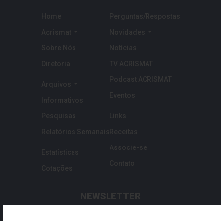
Home
Perguntas/Respostas
Acrismat
Novidades
Sobre Nós
Notícias
Diretoria
TV ACRISMAT
Podcast ACRISMAT
Arquivos
Eventos
Informativos
Pesquisas
Links
Relatórios Semanais
Receitas
Associe-se
Estatísticas
Contato
Cotações
NEWSLETTER
Cadastre seu email para ficar por dentro da ACRISMAT