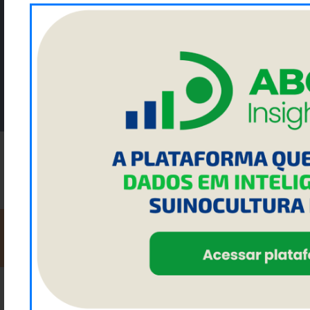
Enviar
NOSSAS REDES SOCIAIS:
FACEBOOK
INSTAGRAM
LINKEDIN
YOUTUBE
2023 ACRISMAT - Todos os direitos reservados