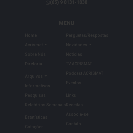
(65)
9 8131-1838
telefone
MENU
Home
Perguntas/Respostas
Acrismat
Novidades
Sobre Nós
Notícias
Diretoria
TV ACRISMAT
Podcast ACRISMAT
Arquivos
Eventos
Informativos
Pesquisas
Links
Relatórios Semanais
Receitas
Associe-se
Estatísticas
Contato
Cotações