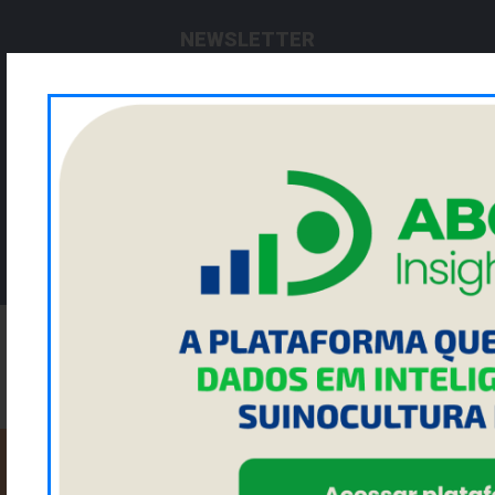
NEWSLETTER
Cadastre seu email para ficar por dentro da ACRISMAT
Enviar
NOSSAS REDES SOCIAIS:
FACEBOOK
INSTAGRAM
LINKEDIN
YOUTUBE
2023 ACRISMAT - Todos os direitos reservados