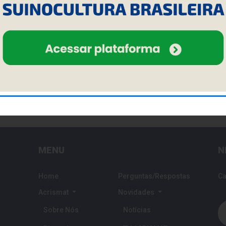
 de sopa de azeite; • 01 cebola pequena, picada; • 01
e o lombo em 08 postas, com aproximadamente 02 cm
e cortada e amasse com a parte inferior da palma da
e pão, o queijo parmesão, o sal e a pimenta e passe as
), com a cebola e o alho, no azeite, numa frigideira
MENU
N
Home
Perguntas/Respostas
Ca
Acrismat
Novidades
Sobre Nós
Notícias