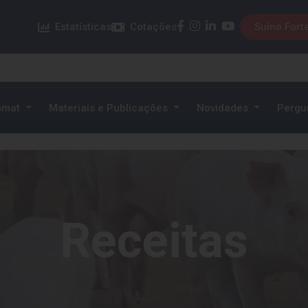
facebook
instagram
linkedin
youtube
Estatísticas
Cotações
Suíno Fort
smat
Materiais e Publicações
Novidades
Pergu
Receitas