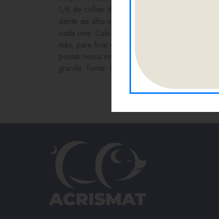
1/8 de colher de chá de pimenta; • 02 colheres
dente de alho moído. Modo de preparar: Cort
cada uma. Coloque cada fatia sobre a superfíci
mão, para ficar com 01 cm. Combine a farinha d
postas nessa mistura. Doure devagar (10 minutos
grande. Fonte: San lac - APS