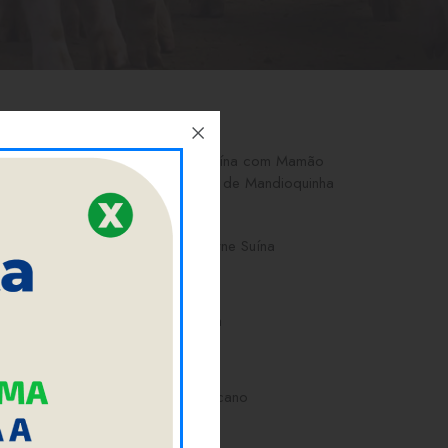
Costelinha Suína com Mamão
Verde e Purê de Mandioquinha
24/08/2017
Paté com Carne Suína
13/06/2013
Lombo Karina
16/05/2013
Lombo jamaicano
16/05/2013