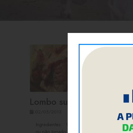
Lombo suíno com parmes
02/05/2013
Ingredientes: • 01 lombo suíno (aproximadament
ou pão torrado bem moído; • 01 colher de sopa 