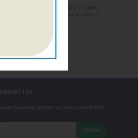
Lombo — Lombo Grelhados
com molho picante - México
16/05/2013
EWSLETTER
dastre seu email para ficar por dentro da ACRISMAT
Enviar