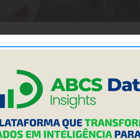
ão.
e 1/2 quilo); • 03 colheres de sopa de farinha de rosca
de queijo Parmesão ralado; • 01 colher de chá de sal; •