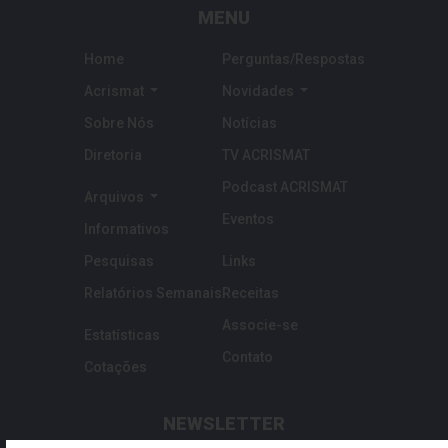
MENU
Home
Perguntas/Respostas
Acrismat
Novidades
Sobre Nós
Notícias
Diretoria
TV ACRISMAT
Podcast ACRISMAT
Arquivos
Eventos
Informativos
Pesquisas
Links
Relatórios Semanais
Receitas
Associe-se
Estatísticas
Contato
Cotações
NEWSLETTER