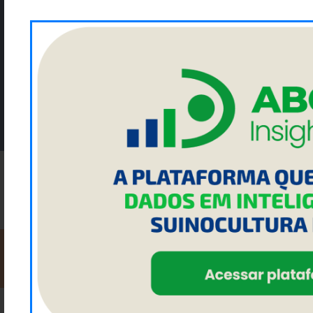
Cadastre seu email para ficar por dentro da ACRISMAT
Enviar
NOSSAS REDES SOCIAIS:
FACEBOOK
INSTAGRAM
LINKEDIN
YOUTUBE
2023 ACRISMAT - Todos os direitos reservados