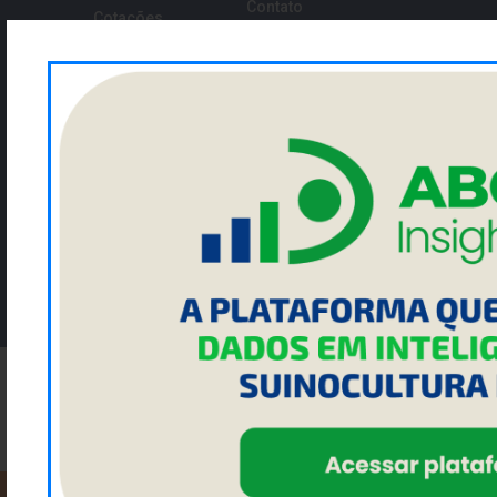
Contato
Cotações
NEWSLETTER
Cadastre seu email para ficar por dentro da ACRISMAT
Enviar
NOSSAS REDES SOCIAIS:
FACEBOOK
INSTAGRAM
LINKEDIN
YOUTUBE
2023 ACRISMAT - Todos os direitos reservados