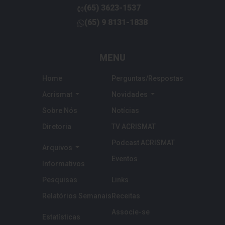
telefone
(65)
3623-1537
telefone
(65)
9 8131-1838
telefone
MENU
Home
Perguntas/Respostas
Acrismat
Novidades
Sobre Nós
Notícias
Diretoria
TV ACRISMAT
Podcast ACRISMAT
Arquivos
Eventos
Informativos
Pesquisas
Links
Relatórios Semanais
Receitas
Associe-se
Estatísticas